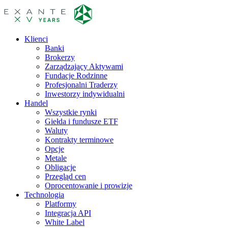
Klienci
Banki
Brokerzy
Zarządzający Aktywami
Fundacje Rodzinne
Profesjonalni Traderzy
Inwestorzy indywidualni
Handel
Wszystkie rynki
Giełda i fundusze ETF
Waluty
Kontrakty terminowe
Opcje
Metale
Obligacje
Przegląd cen
Oprocentowanie i prowizje
Technologia
Platformy
Integracja API
White Label