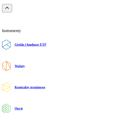
Instrumenty
Giełda i fundusze ETF
Waluty
Kontrakty terminowe
Opcje