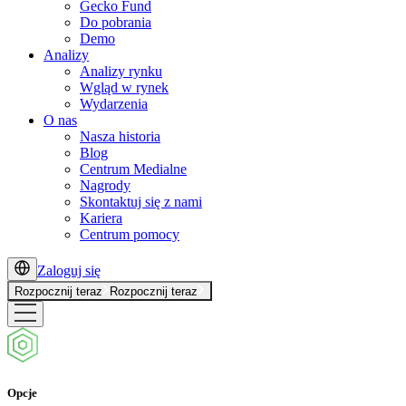
Gecko Fund
Do pobrania
Demo
Analizy
Analizy rynku
Wgląd w rynek
Wydarzenia
O nas
Nasza historia
Blog
Centrum Medialne
Nagrody
Skontaktuj się z nami
Kariera
Centrum pomocy
Zaloguj się
Rozpocznij teraz
Rozpocznij teraz
Opcje