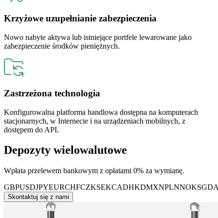
Krzyżowe uzupełnianie zabezpieczenia
Nowo nabyte aktywa lub istniejące portfele lewarowane jako
zabezpieczenie środków pieniężnych.
Zastrzeżona technologia
Konfigurowalna platforma handlowa dostępna na komputerach
stacjonarnych, w Internecie i na urządzeniach mobilnych, z
dostępem do API.
Depozyty wielowalutowe
Wpłata przelewem bankowym z opłatami 0% za wymianę.
GBP
USD
JPY
EUR
CHF
CZK
SEK
CAD
HKD
MXN
PLN
NOK
SGD
Skontaktuj się z nami