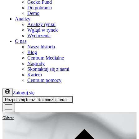
Gecko Fund
Do pobrania
Demo
Analizy
Analizy rynku
Wgląd w rynek
Wydarzenia
O nas
Nasza historia
Blog
Centrum Medialne
Nagrody
Skontaktuj się z nami
Kariera
Centrum pomocy
Zaloguj się
Rozpocznij teraz
Rozpocznij teraz
Główna