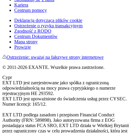
Kariera
Centrum pomocy
Deklaracja dotycząca plików cookie
Ostrzeżenie o ryzyku transakcyjnym
Zgodność z RODO
Centrum Dokumentów
Mapa strony
Prowizje
Ostrzeżenie: uważaj na fałszywe strony internetowe
©
2011
-
2026
EXANTE
. Wszelkie prawa zastrzeżone.
Cypr
EXT LTD jest zarejestrowane jako spółka z ograniczoną
odpowiedzialnością na mocy prawa cypryjskiego o numerze
rejestracyjnym HE 293592.
EXT LTD jest upoważnione do świadczenia usług przez CYSEC.
Numer licencji: 165/12.
EXT LTD podlega zasadom i przepisom Financial Conduct
Authority (FRN: 589898). Jako autoryzowana firma z EOG
posiadająca status FCA SRO, EXT LTD działa w Wielkiej Brytanii
przez ograniczony czas w celu prowadzenia działalności, która jest