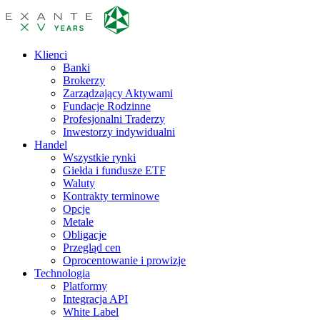
Klienci
Banki
Brokerzy
Zarządzający Aktywami
Fundacje Rodzinne
Profesjonalni Traderzy
Inwestorzy indywidualni
Handel
Wszystkie rynki
Giełda i fundusze ETF
Waluty
Kontrakty terminowe
Opcje
Metale
Obligacje
Przegląd cen
Oprocentowanie i prowizje
Technologia
Platformy
Integracja API
White Label