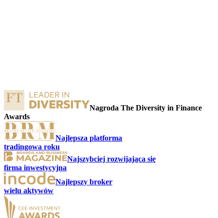
Nagroda The Diversity in Finance
Awards
Najlepsza platforma
tradingowa roku
Najszybciej rozwijająca się
firma inwestycyjna
Najlepszy broker
wielu aktywów
k