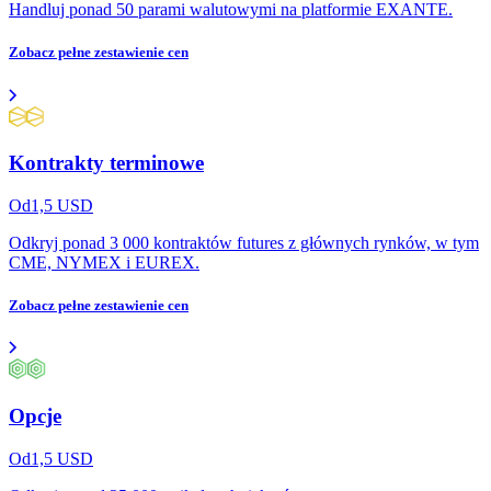
Handluj ponad 50 parami walutowymi na platformie EXANTE.
Zobacz pełne zestawienie cen
Kontrakty terminowe
Od
1,5
USD
Odkryj ponad 3 000 kontraktów futures z głównych rynków, w tym
CME, NYMEX i EUREX.
Zobacz pełne zestawienie cen
Opcje
Od
1,5
USD