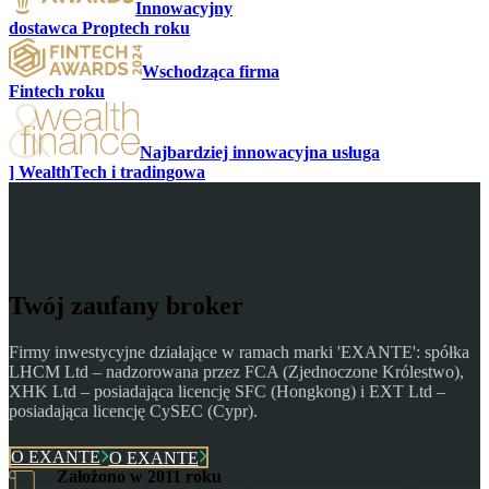
f
Innowacyjny
dostawca Proptech roku
Wschodząca firma
Fintech roku
Najbardziej innowacyjna usługa
] WealthTech i tradingowa
Twój zaufany broker
Firmy inwestycyjne działające w ramach marki 'EXANTE': spółka
LHCM Ltd – nadzorowana przez FCA (Zjednoczone Królestwo),
XHK Ltd – posiadająca licencję SFC (Hongkong) i EXT Ltd –
posiadająca licencję CySEC (Cypr).
O EXANTE
O EXANTE
Założono w 2011 roku