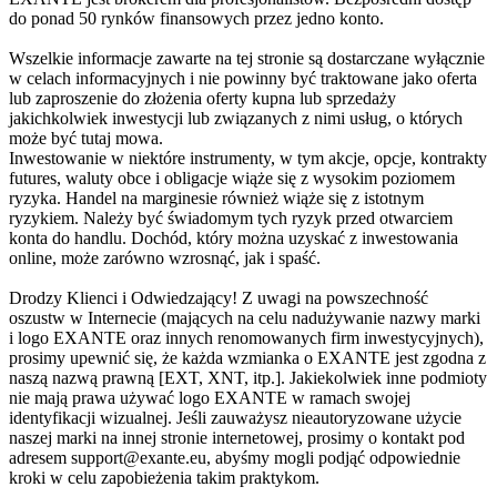
do ponad 50 rynków finansowych przez jedno konto.
Wszelkie informacje zawarte na tej stronie są dostarczane wyłącznie
w celach informacyjnych i nie powinny być traktowane jako oferta
lub zaproszenie do złożenia oferty kupna lub sprzedaży
jakichkolwiek inwestycji lub związanych z nimi usług, o których
może być tutaj mowa.
Inwestowanie w niektóre instrumenty, w tym akcje, opcje, kontrakty
futures, waluty obce i obligacje wiąże się z wysokim poziomem
ryzyka. Handel na marginesie również wiąże się z istotnym
ryzykiem. Należy być świadomym tych ryzyk przed otwarciem
konta do handlu. Dochód, który można uzyskać z inwestowania
online, może zarówno wzrosnąć, jak i spaść.
Drodzy Klienci i Odwiedzający! Z uwagi na powszechność
oszustw w Internecie (mających na celu nadużywanie nazwy marki
i logo EXANTE oraz innych renomowanych firm inwestycyjnych),
prosimy upewnić się, że każda wzmianka o EXANTE jest zgodna z
naszą nazwą prawną [EXT, XNT, itp.]. Jakiekolwiek inne podmioty
nie mają prawa używać logo EXANTE w ramach swojej
identyfikacji wizualnej. Jeśli zauważysz nieautoryzowane użycie
naszej marki na innej stronie internetowej, prosimy o kontakt pod
adresem support@exante.eu, abyśmy mogli podjąć odpowiednie
kroki w celu zapobieżenia takim praktykom.