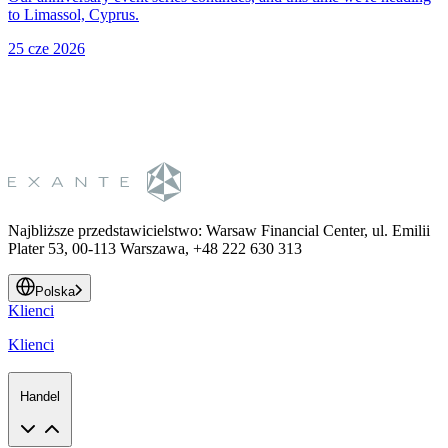
to Limassol, Cyprus.
b
25 cze 2026
R
Najbliższe przedstawicielstwo
:
Warsaw Financial Center, ul. Emilii
Plater 53, 00-113 Warszawa, +48 222 630 313
Polska
Klienci
Klienci
Handel