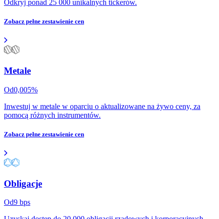
Odkryj ponad 25 000 unikalnych tickerów.
Zobacz pełne zestawienie cen
Metale
Od
0,005
%
Inwestuj w metale w oparciu o aktualizowane na żywo ceny, za
pomocą różnych instrumentów.
Zobacz pełne zestawienie cen
Obligacje
Od
9
bps
Uzyskaj dostęp do 20 000 obligacji rządowych i korporacyjnych.