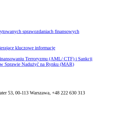
udytowanych sprawozdaniach finansowych
erające kluczowe informacje
 Finansowaniu Terroryzmu (AML/ CTF) i Sankcji
ia w Sprawie Nadużyć na Rynku (MAR)
Plater 53, 00-113 Warszawa, +48 222 630 313