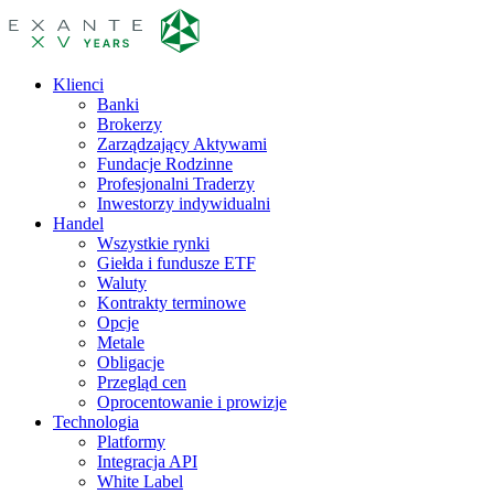
Klienci
Banki
Brokerzy
Zarządzający Aktywami
Fundacje Rodzinne
Profesjonalni Traderzy
Inwestorzy indywidualni
Handel
Wszystkie rynki
Giełda i fundusze ETF
Waluty
Kontrakty terminowe
Opcje
Metale
Obligacje
Przegląd cen
Oprocentowanie i prowizje
Technologia
Platformy
Integracja API
White Label